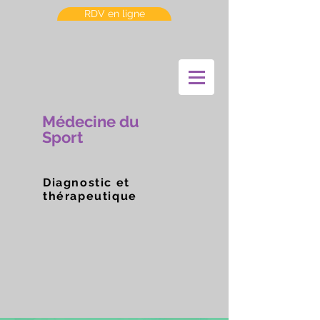
RDV en ligne
Médecine du
Sport
Diagnostic et
thérapeutique